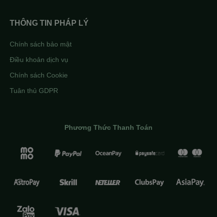
THÔNG TIN PHÁP LÝ
Chính sách bảo mật
Điều khoản dịch vụ
Chính sách Cookie
Tuân thủ GDPR
Phương Thức Thanh Toán