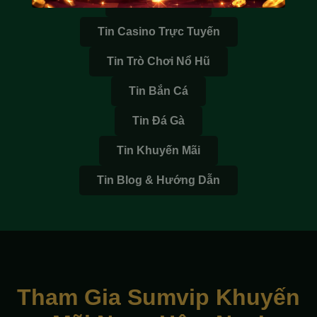
Tin Thể Thao
Tin Casino Trực Tuyến
Tin Trò Chơi Nổ Hũ
Tin Bắn Cá
Tin Đá Gà
Tin Khuyến Mãi
Tin Blog & Hướng Dẫn
Tham Gia Sumvip Khuyến