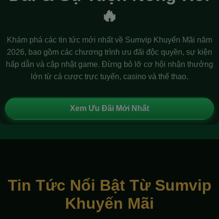
🔥
Khám phá các tin tức mới nhất về Sumvip Khuyến Mãi năm
2026, bao gồm các chương trình ưu đãi độc quyền, sự kiện
hấp dẫn và cập nhật game. Đừng bỏ lỡ cơ hội nhận thưởng
lớn từ cá cược trực tuyến, casino và thể thao.
Xem Ưu Đãi Mới Nhất
Tin Tức Nổi Bật Từ Sumvip
Khuyến Mãi