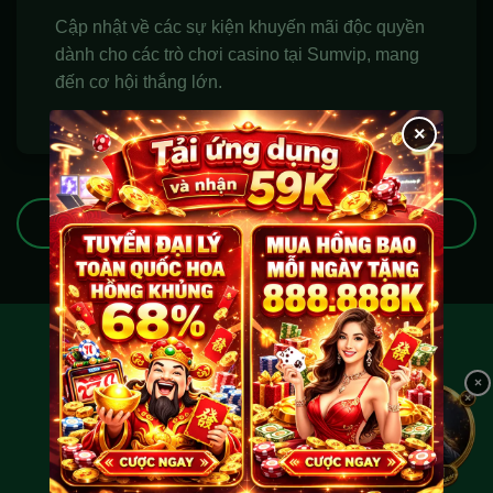
Cập nhật về các sự kiện khuyến mãi độc quyền
dành cho các trò chơi casino tại Sumvip, mang
đến cơ hội thắng lớn.
Đọc thêm
×
Xem Tất Cả Tin Tức
×
Chuyên Mục Tin Tức