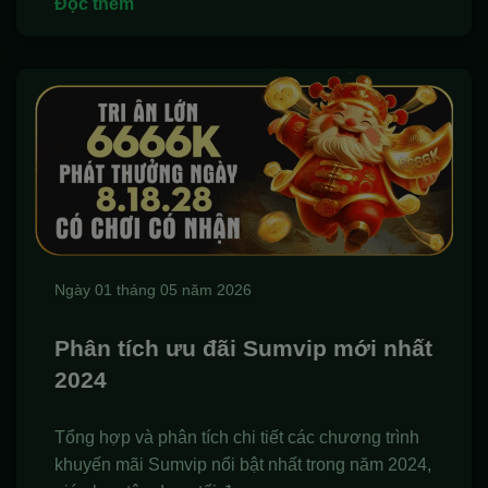
Đọc thêm
Ngày 01 tháng 05 năm 2026
Phân tích ưu đãi Sumvip mới nhất
2024
Tổng hợp và phân tích chi tiết các chương trình
khuyến mãi Sumvip nổi bật nhất trong năm 2024,