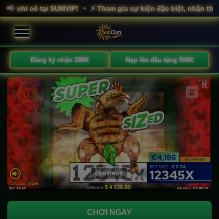
ỉ có tại SUMVIP!
nhận 288K miễn phí! ✨ Đừng bỏ lỡ!
⚡️ Tham gia sự kiện đặc biệt, nhận thưởng lên
⭐ Ưu đãi độc quyền cho th
📢
📢
•
•
Đăng ký nhận 288K
Nạp lần đầu tặng 500K
CHƠI NGAY