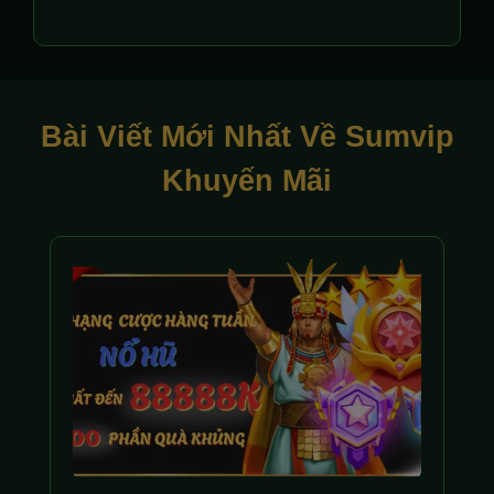
Bài Viết Mới Nhất Về Sumvip
Khuyến Mãi