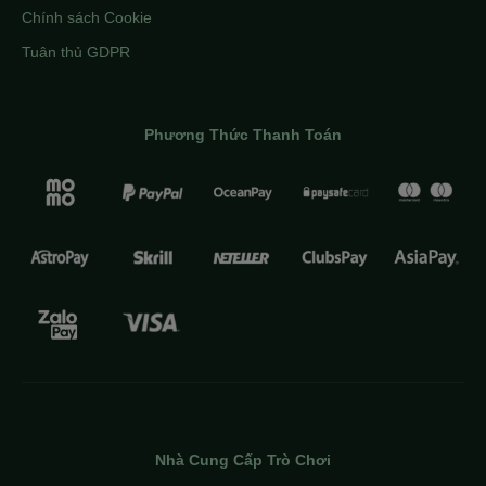
Chính sách Cookie
Tuân thủ GDPR
Phương Thức Thanh Toán
Nhà Cung Cấp Trò Chơi